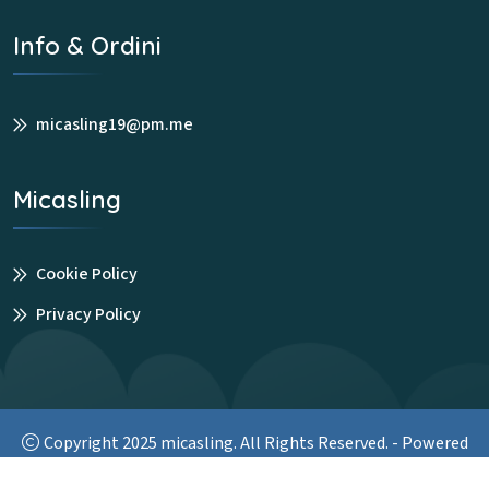
Info & Ordini
micasling19@pm.me
Micasling
Cookie Policy
Privacy Policy
Copyright 2025
micasling
. All Rights Reserved. - Powered
by
colnaghi.net