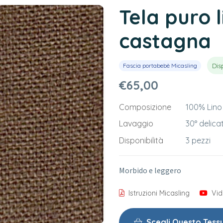
Tela puro 
castagna
Dis
Fascia portabebè Micasling
€65,00
Composizione
100% Lino
Lavaggio
30° delica
Disponibilità
3 pezzi
Morbido e leggero
Istruzioni Micasling
Vid
Scegli Questo Tess