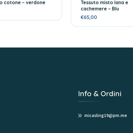
ro cotone – verdone
Tessuto misto lana e
cachemere – Blu
€65,00
Info & Ordini
micasling19@pm.me