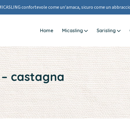
MICASLING confortevole come un'amaca, sicuro come un abbraccio
Home
Micasling
Sarisling
o – castagna