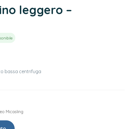
lino leggero –
ponibile
to bassa centrifuga
eo Micasling
uto
Torna Ai Tessuti