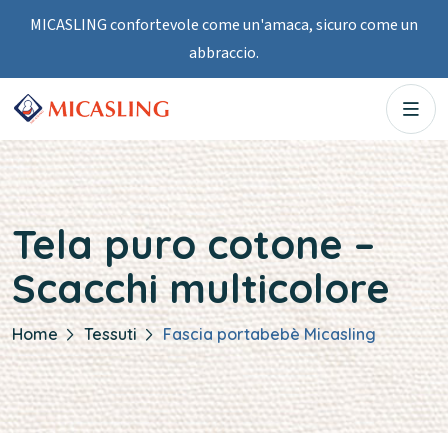
MICASLING confortevole come un'amaca, sicuro come un
abbraccio.
Tela puro cotone –
Scacchi multicolore
Home
Tessuti
Fascia portabebè Micasling